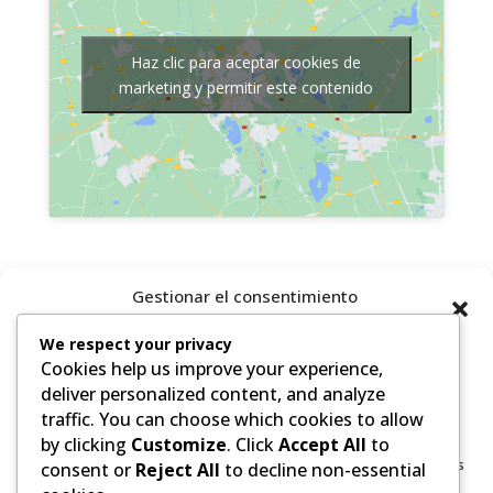
Haz clic para aceptar cookies de
marketing y permitir este contenido
Gestionar el consentimiento
de las cookies
We respect your privacy
Cookies help us improve your experience,
Para ofrecer las mejores experiencias, utilizamos tecnologías como
las cookies para almacenar y/o acceder a la información del
deliver personalized content, and analyze
dispositivo. El consentimiento de estas tecnologías nos permitirá
traffic. You can choose which cookies to allow
procesar datos como el comportamiento de navegación o las
by clicking
Customize
. Click
Accept All
to
identificaciones únicas en este sitio. No consentir o retirar el
consentimiento, puede afectar negativamente a ciertas características
consent or
Reject All
to decline non-essential
y funciones.