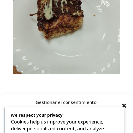
Gestionar el consentimiento
de las cookies
We respect your privacy
Cookies help us improve your experience,
Para ofrecer las mejores experiencias, utilizamos tecnologías como
las cookies para almacenar y/o acceder a la información del
deliver personalized content, and analyze
dispositivo. El consentimiento de estas tecnologías nos permitirá