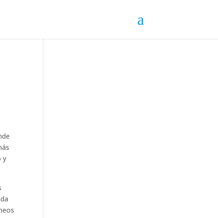
onde
más
 y
s
ada
áneos