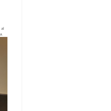
 al
a.