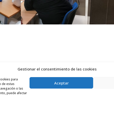
Gestionar el consentimiento de las cookies
cookies para
Aceptar
o de estas
avegación o las
iento, puede afectar
 Aragón SLU ●
Aviso Legal
●
Política de cookies