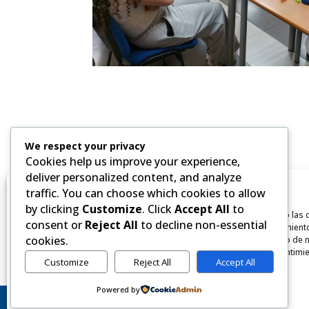
We respect your privacy
Cookies help us improve your experience,
deliver personalized content, and analyze
traffic. You can choose which cookies to allow
by clicking
Customize
. Click
Accept All
to
Para ofrecer las mejores experiencias, utilizamos tecnologías como las 
consent or
Reject All
to decline non-essential
almacenar y/o acceder a la información del dispositivo. El consentimient
cookies.
tecnologías nos permitirá procesar datos como el comportamiento de n
identificaciones únicas en este sitio. No consentir o retirar el consentim
Customize
Reject All
Accept All
negativamente a ciertas características y funciones.
Powered by
Política de cookies
Declaración de privacidad
Impressum
Copyright 2024 © Computer Graphics