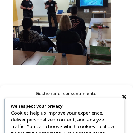
Gestionar el consentimiento
de las cookies
We respect your privacy
Cookies help us improve your experience,
Para ofrecer las mejores experiencias, utilizamos tecnologías como
las cookies para almacenar y/o acceder a la información del
deliver personalized content, and analyze
dispositivo. El consentimiento de estas tecnologías nos permitirá
traffic. You can choose which cookies to allow
procesar datos como el comportamiento de navegación o las