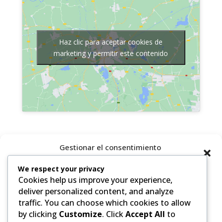
Haz clic para aceptar cookies de
marketing y permitir este contenido
Gestionar el consentimiento
de las cookies
We respect your privacy
Cookies help us improve your experience,
Para ofrecer las mejores experiencias, utilizamos tecnologías como
las cookies para almacenar y/o acceder a la información del
deliver personalized content, and analyze
dispositivo. El consentimiento de estas tecnologías nos permitirá
traffic. You can choose which cookies to allow
procesar datos como el comportamiento de navegación o las
by clicking
Customize
. Click
Accept All
to
identificaciones únicas en este sitio. No consentir o retirar el